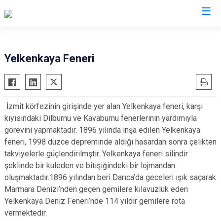
Kocaeli
Yelkenkaya Feneri
Gebze
Başiskele
Gölcük
Darıca
İzmit körfezinin girişinde yer alan Yelkenkaya feneri, karşı
Kandıra
Çayırova
kıyısındaki Dilburnu ve Kavaburnu fenerlerinin yardımıyla
Karamürsel
Dilovası
görevini yapmaktadır. 1896 yılında inşa edilen Yelkenkaya
Körfez
İzmit
feneri, 1998 düzce depreminde aldığı hasardan sonra çelikten
takviyelerle güçlendirilmştir. Yelkenkaya feneri silindir
Derince
Kartepe
şeklinde bir kuleden ve bitişiğindeki bir lojmandan
oluşmaktadır.1896 yılından beri Darıca’da geceleri ışık saçarak
Marmara Denizi’nden geçen gemilere kılavuzluk eden
Yelkenkaya Deniz Feneri’nde 114 yıldır gemilere rota
vermektedir.