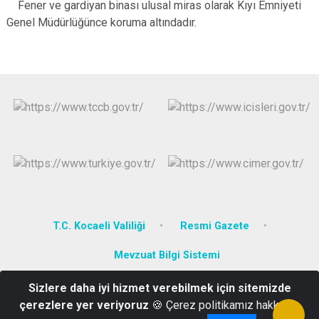
Fener ve gardiyan binası ulusal miras olarak Kıyı Emniyeti
Genel Müdürlüğünce koruma altındadır.
T.C. Kocaeli Valiliği
Resmi Gazete
Mevzuat Bilgi Sistemi
Sizlere daha iyi hizmet verebilmek için sitemizde
Bağlarbaşı Mahallesi Özbay Sokak No. 40 , 41700 Darıca/Kocaeli
çerezlere yer veriyoruz
🍪 Çerez politikamız hakkında
0(262)745 16 21-24