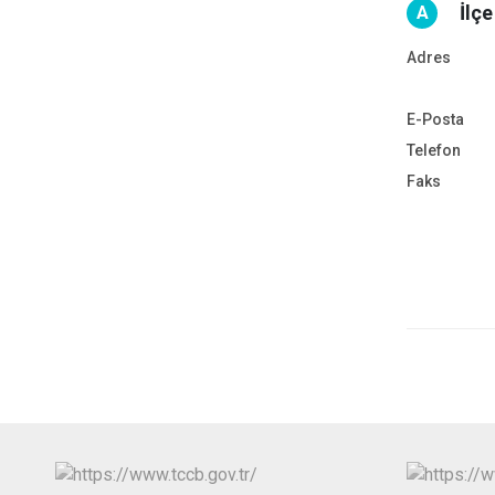
İlç
A
Adres
E-Posta
Telefon
Faks