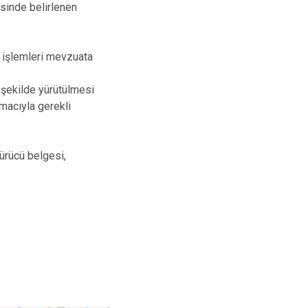
sinde belirlenen
İzmit
Kartepe
 işlemleri mevzuata
 şekilde yürütülmesi
amacıyla gerekli
sürücü belgesi,