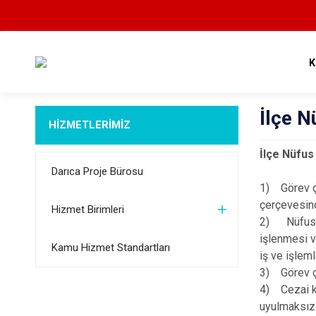
K
İlçe 
HİZMETLERİMİZ
İlçe Nüfus
Darıca Proje Bürosu
1) Görev çe
çerçevesin
Hizmet Birimleri
2) Nüfus ol
işlenmesi v
Kamu Hizmet Standartları
iş ve işlem
3) Görev çe
4) Cezai ko
uyulmaksızı