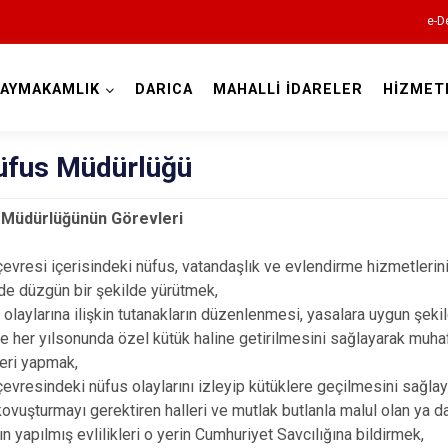
e-D
AYMAKAMLIK
DARICA
MAHALLİ İDARELER
HİZMET
Kocaeli
Nüfus Müdürlüğü
 Müdürlüğünün Görevleri
vresi içerisindeki nüfus, vatandaşlık ve evlendirme hizmetleri
de düzgün bir şekilde yürütmek,
aylarına ilişkin tutanakların düzenlenmesi, yasalara uygun şekil
Gebze
e her yılsonunda özel kütük haline getirilmesini sağlayarak muha
leri yapmak,
Gölcük
vresindeki nüfus olaylarını izleyip kütüklere geçilmesini sağlayı
Kandıra
vuşturmayı gerektiren halleri ve mutlak butlanla malul olan ya da
Karamürsel
n yapılmış evlilikleri o yerin Cumhuriyet Savcılığına bildirmek,