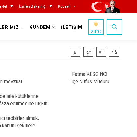
evlet
İçişleri Bakanlığı
Kocaeli
LERİMİZ
GÜNDEM
İLETİŞİM
24
°C
Fatma KESGİNCİ
nin mevzuat
İlçe Nüfus Müdürü
de aile kütüklerine
Başiskele
faza edilmesine ilişkin
Darıca
cı tedbirler almak,
Çayırova
 kanuni şekillere
Dilovası