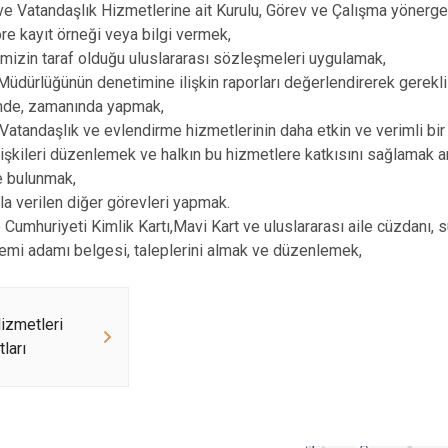
 Vatandaşlık Hizmetlerine ait Kurulu, Görev ve Çalışma yönerge
Körfez
re kayıt örneği veya bilgi vermek,
Derince
izin taraf olduğu uluslararası sözleşmeleri uygulamak,
dürlüğünün denetimine ilişkin raporları değerlendirerek gerekli
mde, zamanında yapmak,
atandaşlık ve evlendirme hizmetlerinin daha etkin ve verimli bir
 ilişkileri düzenlemek ve halkın bu hizmetlere katkısını sağlamak 
e bulunmak,
a verilen diğer görevleri yapmak.
 Cumhuriyeti Kimlik Kartı,Mavi Kart ve uluslararası aile cüzdanı, 
emi adamı belgesi, taleplerini almak ve düzenlemek,
izmetleri
ları