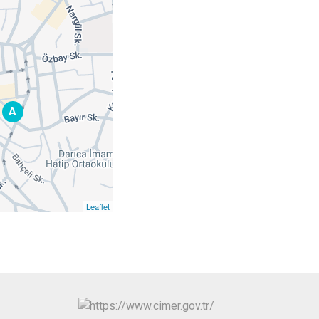
A
Leaflet