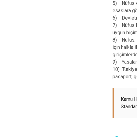
5) Nüfus ve
esaslara gö
6) Devletim
7) Nüfus Mü
uygun biçi
8) Nüfus, V
için halkla
girişimlerd
9) Yasalarl
10) Türkiye
pasaport, g
Kamu H
Standart