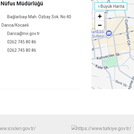
e Nüfus Müdürlüğü
Büyük Harita
+
Bağlarbaşı Mah. Özbay Sok. No:40
−
Darıca/Kocaeli
Darica@nvi.gov.tr
0262 745 80 86
0262 745 80 86