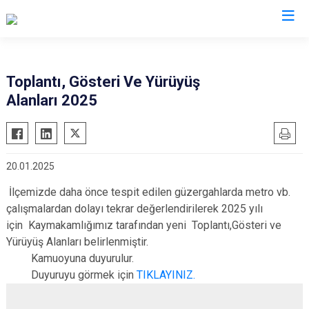
Kocaeli
Toplantı, Gösteri Ve Yürüyüş
Alanları 2025
Gebze
Başiskele
Gölcük
Darıca
Kandıra
Çayırova
20.01.2025
Karamürsel
Dilovası
İlçemizde daha önce tespit edilen güzergahlarda metro vb.
Körfez
İzmit
çalışmalardan dolayı tekrar değerlendirilerek 2025 yılı
Derince
Kartepe
için Kaymakamlığımız tarafından yeni Toplantı,Gösteri ve
Yürüyüş Alanları belirlenmiştir.
Kamuoyuna duyurulur.
Duyuruyu görmek için
TIKLAYINIZ.