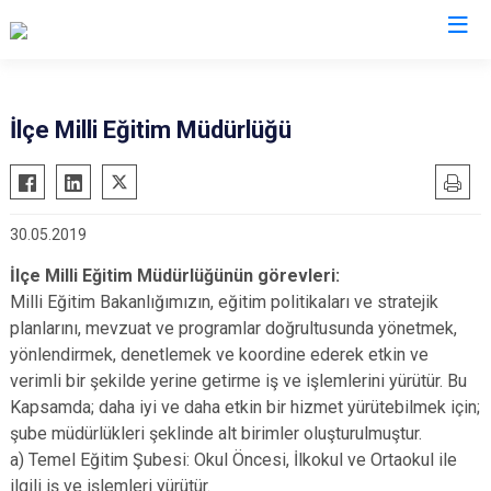
Kocaeli
İlçe Milli Eğitim Müdürlüğü
Gebze
Başiskele
Gölcük
Darıca
30.05.2019
Kandıra
Çayırova
Karamürsel
Dilovası
İlçe Milli Eğitim Müdürlüğünün görevleri:
Milli Eğitim Bakanlığımızın, eğitim politikaları ve stratejik
Körfez
İzmit
planlarını, mevzuat ve programlar doğrultusunda yönetmek,
Derince
Kartepe
yönlendirmek, denetlemek ve koordine ederek etkin ve
verimli bir şekilde yerine getirme iş ve işlemlerini yürütür. Bu
Kapsamda; daha iyi ve daha etkin bir hizmet yürütebilmek için;
şube müdürlükleri şeklinde alt birimler oluşturulmuştur.
a) Temel Eğitim Şubesi: Okul Öncesi, İlkokul ve Ortaokul ile
ilgili iş ve işlemleri yürütür.