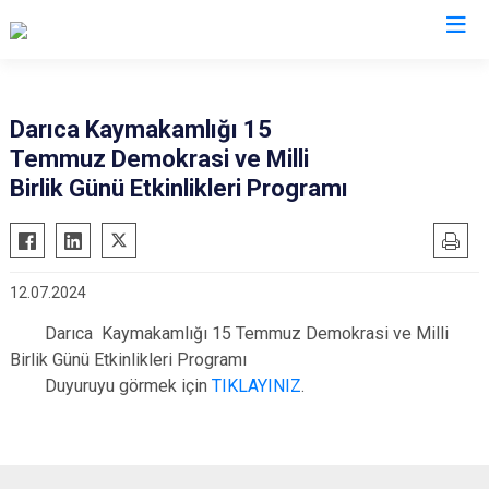
Kocaeli
Darıca Kaymakamlığı 15
Temmuz Demokrasi ve Milli
Gebze
Başiskele
Birlik Günü Etkinlikleri Programı
Gölcük
Darıca
Kandıra
Çayırova
Karamürsel
Dilovası
12.07.2024
Körfez
İzmit
Darıca Kaymakamlığı 15 Temmuz Demokrasi ve Milli
Derince
Kartepe
Birlik Günü Etkinlikleri Programı
Duyuruyu görmek için
TIKLAYINIZ
.