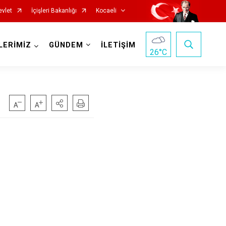
evlet
İçişleri Bakanlığı
Kocaeli
LERİMİZ
GÜNDEM
İLETİŞİM
26
°C
Başiskele
Darıca
Çayırova
Dilovası