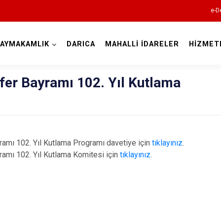
e-D
AYMAKAMLIK
DARICA
MAHALLİ İDARELER
HİZMET
Kocaeli
fer Bayramı 102. Yıl Kutlama
 102. Yıl Kutlama Programı davetiye için
tıklayınız
.
ı 102. Yıl Kutlama Komitesi için
tıklayınız.
Gebze
Gölcük
Kandıra
Karamürsel