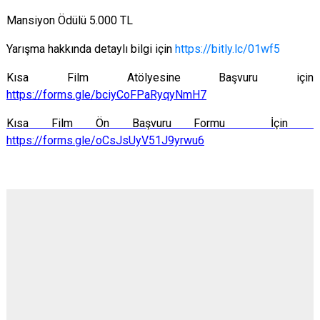
Mansiyon Ödülü 5.000 TL
Yarışma hakkında detaylı bilgi için
https://bitly.lc/01wf5
Kısa Film Atölyesine Başvuru için
https://forms.gle/bciyCoFPaRyqyNmH7
Kısa Film Ön Başvuru Formu İçin
https://forms.gle/oCsJsUyV51J9yrwu6