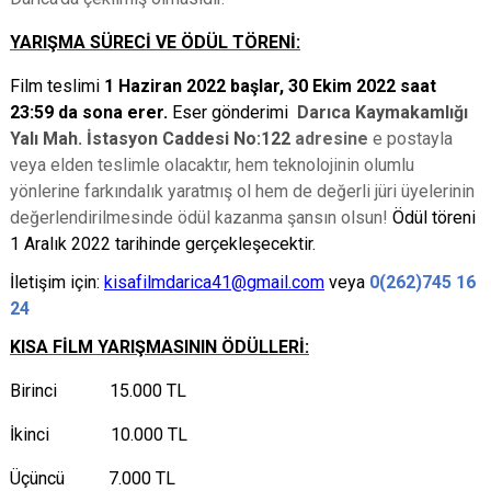
YARIŞMA SÜRECİ VE ÖDÜL TÖRENİ:
Film teslimi
1 Haziran 2022 başlar, 30 Ekim 2022 saat
23:59 da sona erer.
Eser gönderimi
Darıca Kaymakamlığı
Yalı Mah. İstasyon Caddesi No:122
adresine
e postayla
veya elden teslimle olacaktır, hem teknolojinin olumlu
yönlerine farkındalık yaratmış ol hem de değerli jüri üyelerinin
değerlendirilmesinde ödül kazanma şansın olsun!
Ödül töreni
1 Aralık 2022 tarihinde gerçekleşecektir.
İletişim için:
kisafilmdarica41@gmail.com
veya
0(262)745 16
24
KISA FİLM YARIŞMASININ ÖDÜLLERİ:
Birinci 15.000 TL
İkinci 10.000 TL
Üçüncü 7.000 TL