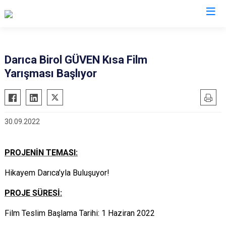
Kocaeli
Darıca Birol GÜVEN Kısa Film
Yarışması Başlıyor
Gebze
Başiskele
Gölcük
Darıca
Kandıra
Çayırova
30.09.2022
Karamürsel
Dilovası
Körfez
İzmit
PROJENİN TEMASI:
Derince
Kartepe
Hikayem Darıca’yla Buluşuyor!
PROJE SÜRESİ:
Film Teslim Başlama Tarihi: 1 Haziran 2022