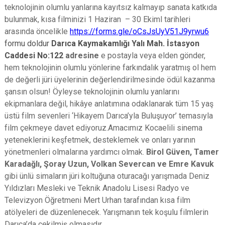
teknolojinin olumlu yanlarına kayıtsız kalmayıp sanata katkıda
bulunmak, kısa filminizi 1 Haziran – 30 Ekiml tarihleri
arasında öncelikle
https://forms.gle/oCsJsUyV51J9yrwu6
formu doldur
Darıca Kaymakamlığı
Yalı Mah. İstasyon
Caddesi No:122
adresine
e postayla veya elden gönder,
hem teknolojinin olumlu yönlerine farkındalık yaratmış ol hem
de değerli jüri üyelerinin değerlendirilmesinde ödül kazanma
şansın olsun!
Öyleyse teknolojinin olumlu yanlarını
ekipmanlara değil, hikâye anlatımına odaklanarak tüm 15 yaş
üstü film sevenleri ‘Hikayem Darıca’yla Buluşuyor’ temasıyla
film çekmeye davet ediyoruz.Amacımız Kocaelili sinema
yeteneklerini keşfetmek, desteklemek ve onları yarının
yönetmenleri olmalarına yardımcı olmak.
Birol Güven, Tamer
Karadağlı, Şoray Uzun, Volkan Severcan ve Emre Kavuk
gibi ünlü simaların jüri koltuğuna oturacağı yarışmada Deniz
Yıldızları Mesleki ve Teknik Anadolu Lisesi Radyo ve
Televizyon Öğretmeni Mert Urhan tarafından kısa film
atölyeleri de düzenlenecek. Yarışmanın tek koşulu filmlerin
Darıca’da çekilmiş olmasıdır.