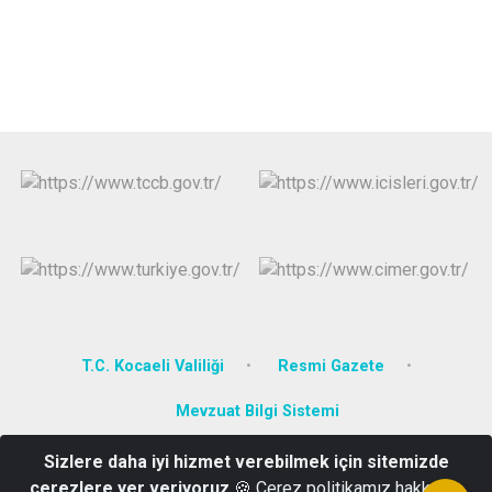
T.C. Kocaeli Valiliği
Resmi Gazete
Mevzuat Bilgi Sistemi
Sizlere daha iyi hizmet verebilmek için sitemizde
Bağlarbaşı Mahallesi Özbay Sokak No. 40 , 41700 Darıca/Kocaeli
çerezlere yer veriyoruz
🍪 Çerez politikamız hakkında